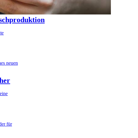
ischproduktion
te
nes neuen
her
eine
der für