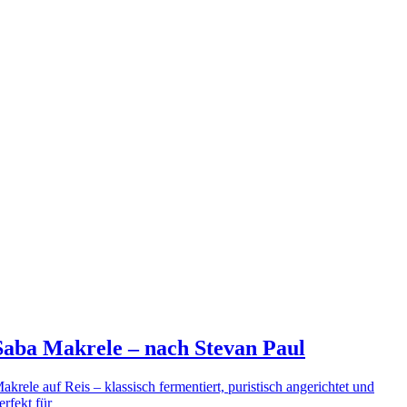
Saba Makrele – nach Stevan Paul
akrele auf Reis – klassisch fermentiert, puristisch angerichtet und
erfekt für