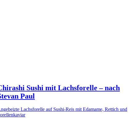
Chirashi Sushi mit Lachsforelle – nach
Stevan Paul
ngebeizte Lachsforelle auf Sushi-Reis mit Edamame, Rettich und
orellenkaviar