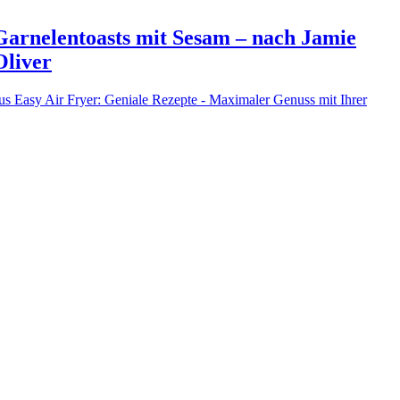
Garnelentoasts mit Sesam – nach Jamie
Oliver
us Easy Air Fryer: Geniale Rezepte - Maximaler Genuss mit Ihrer