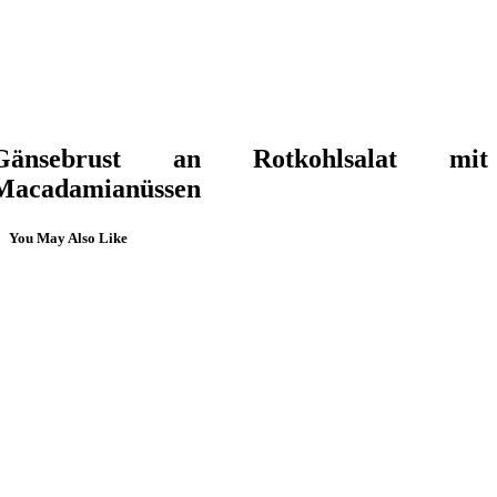
Gänsebrust an Rotkohlsalat mit
Macadamianüssen
You May Also Like